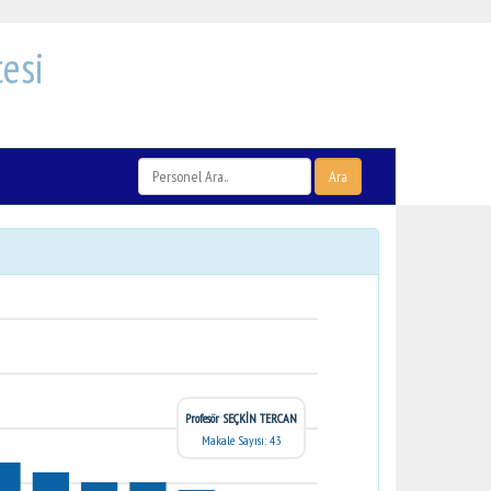
esi
Ara
Profesör SEÇKİN TERCAN
Makale Sayısı: 43