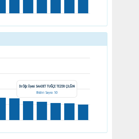
Dr. Öğr. Üyesi SAADET TUĞÇE TEZER ÇILĞIN
Bildiri Sayısı: 50