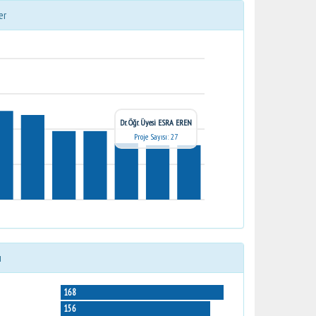
er
Dr. Öğr. Üyesi ESRA EREN
Proje Sayısı: 27
ı
168
156