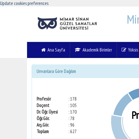
Update cookies preferences
Mi
Ana Sayfa
Akademik Birimler
Yöksis V
Unvanlara Göre Dağılım
Profesör
: 178
Doçent
: 105
P
Dr. Öğr. Üyesi
: 170
Öğr.Gör.
: 78
Arş.Gör.
: 96
Toplam
: 627