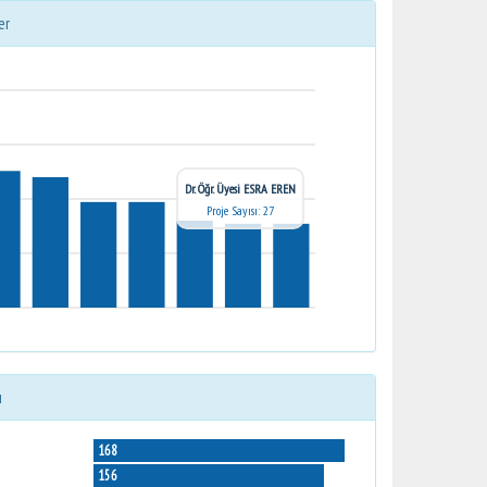
er
Dr. Öğr. Üyesi ESRA EREN
Proje Sayısı: 27
ı
168
156