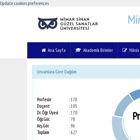
Update cookies preferences
Mi
Ana Sayfa
Akademik Birimler
Yöksis V
Unvanlara Göre Dağılım
Profesör
: 178
Doçent
: 105
P
Dr. Öğr. Üyesi
: 170
Öğr.Gör.
: 78
Arş.Gör.
: 96
Toplam
: 627