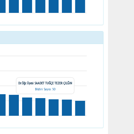
Dr. Öğr. Üyesi SAADET TUĞÇE TEZER ÇILĞIN
Bildiri Sayısı: 50