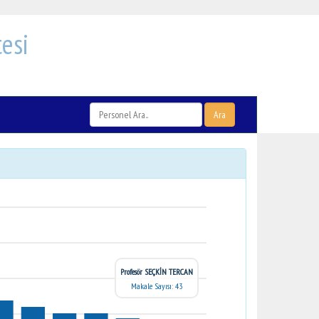
esi
Ara
Profesör SEÇKİN TERCAN
Makale Sayısı: 43