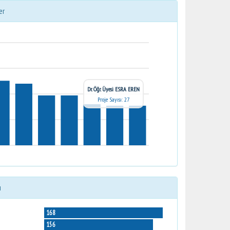
er
Dr. Öğr. Üyesi ESRA EREN
Proje Sayısı: 27
ı
168
156