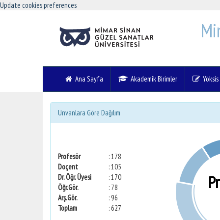
Update cookies preferences
Mi
Ana Sayfa
Akademik Birimler
Yöksis V
Unvanlara Göre Dağılım
Profesör
: 178
Doçent
: 105
P
Dr. Öğr. Üyesi
: 170
Öğr.Gör.
: 78
Arş.Gör.
: 96
Toplam
: 627