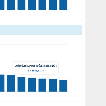
Dr. Öğr. Üyesi SAADET TUĞÇE TEZER ÇILĞIN
Bildiri Sayısı: 50