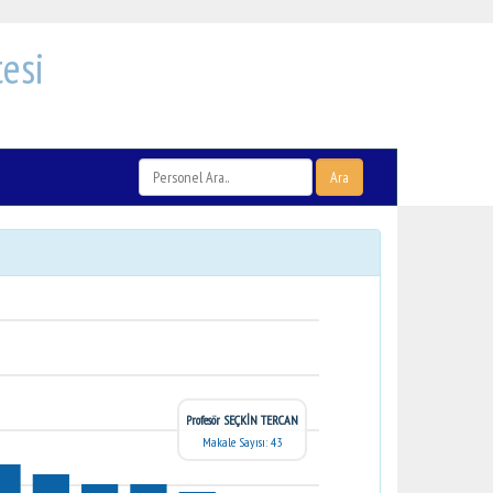
esi
Ara
Profesör SEÇKİN TERCAN
Makale Sayısı: 43