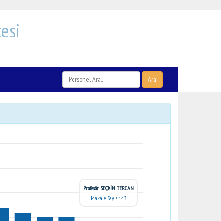
esi
Ara
Profesör SEÇKİN TERCAN
Makale Sayısı: 43