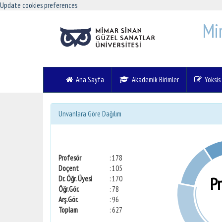
Update cookies preferences
Mi
Ana Sayfa
Akademik Birimler
Yöksis V
Unvanlara Göre Dağılım
Profesör
: 178
Doçent
: 105
P
Dr. Öğr. Üyesi
: 170
Öğr.Gör.
: 78
Arş.Gör.
: 96
Toplam
: 627