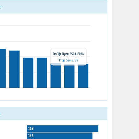
er
Dr. Öğr. Üyesi ESRA EREN
Proje Sayısı: 27
ı
168
156