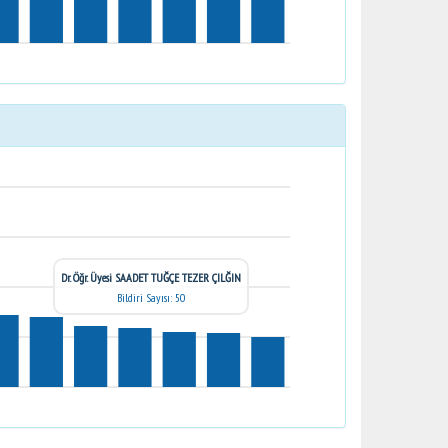
Dr. Öğr. Üyesi SAADET TUĞÇE TEZER ÇILĞIN
Bildiri Sayısı: 50