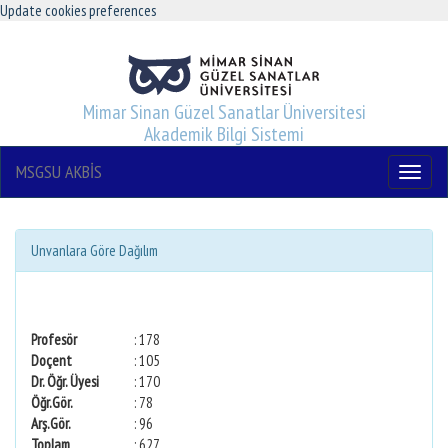
Update cookies preferences
Mimar Sinan Güzel Sanatlar Üniversitesi
Akademik Bilgi Sistemi
MSGSU AKBİS
Menu
Unvanlara Göre Dağılım
Profesör
: 178
Doçent
: 105
Dr. Öğr. Üyesi
: 170
Öğr.Gör.
: 78
Arş.Gör.
: 96
Toplam
: 627