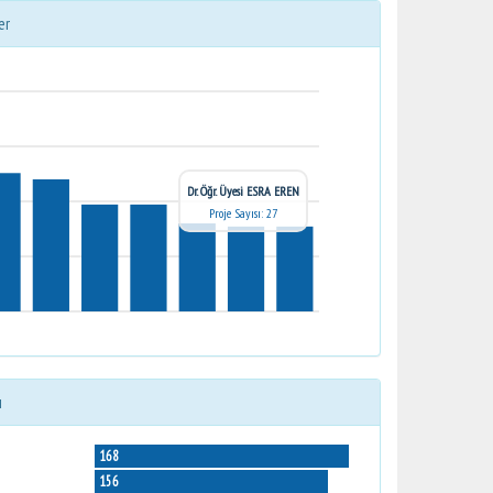
er
Dr. Öğr. Üyesi ESRA EREN
Proje Sayısı: 27
ı
168
156