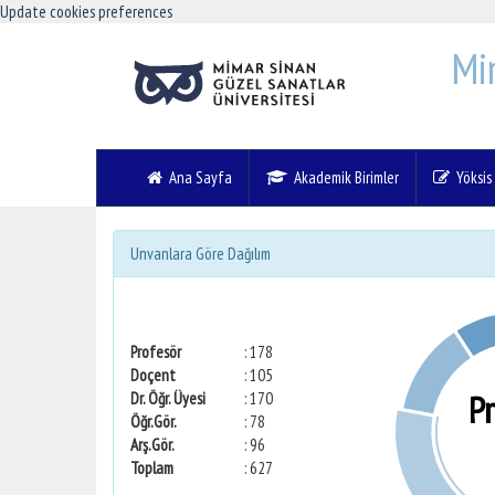
Update cookies preferences
Mi
Ana Sayfa
Akademik Birimler
Yöksis V
Unvanlara Göre Dağılım
Profesör
: 178
Doçent
: 105
P
Dr. Öğr. Üyesi
: 170
Öğr.Gör.
: 78
Arş.Gör.
: 96
Toplam
: 627