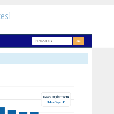
esi
Ara
Profesör SEÇKİN TERCAN
Makale Sayısı: 43