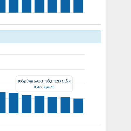
Dr. Öğr. Üyesi SAADET TUĞÇE TEZER ÇILĞIN
Bildiri Sayısı: 50