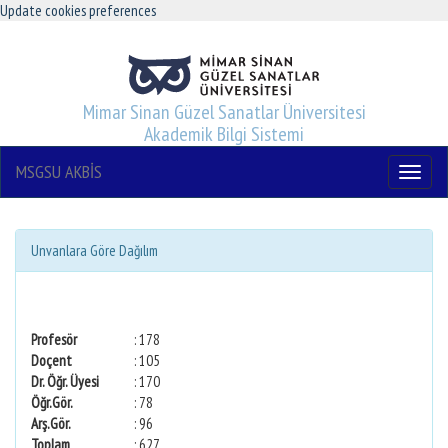
Update cookies preferences
Mimar Sinan Güzel Sanatlar Üniversitesi
Akademik Bilgi Sistemi
MSGSU AKBİS
Menu
Unvanlara Göre Dağılım
Profesör
: 178
Doçent
: 105
Dr. Öğr. Üyesi
: 170
Öğr.Gör.
: 78
Arş.Gör.
: 96
Toplam
: 627