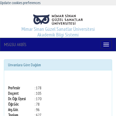
Update cookies preferences
Mimar Sinan Güzel Sanatlar Üniversitesi
Akademik Bilgi Sistemi
MSGSU AKBİS
Menu
Unvanlara Göre Dağılım
Profesör
: 178
Doçent
: 105
Dr. Öğr. Üyesi
: 170
Öğr.Gör.
: 78
Arş.Gör.
: 96
Toplam
: 627