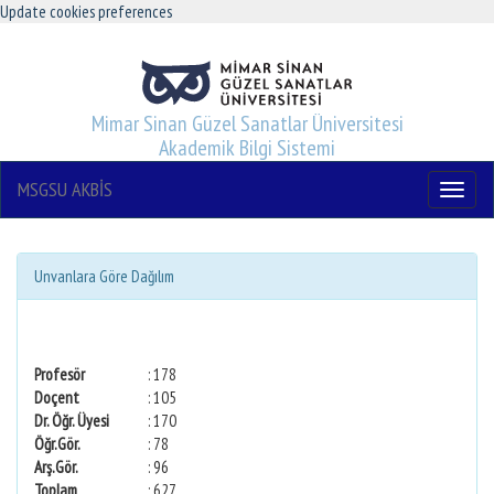
Update cookies preferences
Mimar Sinan Güzel Sanatlar Üniversitesi
Akademik Bilgi Sistemi
MSGSU AKBİS
Menu
Unvanlara Göre Dağılım
Profesör
: 178
Doçent
: 105
Dr. Öğr. Üyesi
: 170
Öğr.Gör.
: 78
Arş.Gör.
: 96
Toplam
: 627