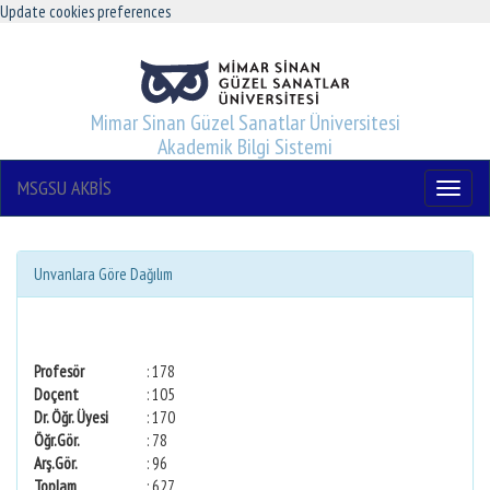
Update cookies preferences
Mimar Sinan Güzel Sanatlar Üniversitesi
Akademik Bilgi Sistemi
MSGSU AKBİS
Menu
Unvanlara Göre Dağılım
Profesör
: 178
Doçent
: 105
Dr. Öğr. Üyesi
: 170
Öğr.Gör.
: 78
Arş.Gör.
: 96
Toplam
: 627