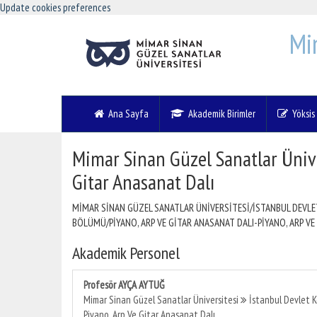
Update cookies preferences
Mi
Ana Sayfa
Akademik Birimler
Yöksis V
Mimar Sinan Güzel Sanatlar Üniv
Gitar Anasanat Dalı
MİMAR SİNAN GÜZEL SANATLAR ÜNİVERSİTESİ/İSTANBUL DEVL
BÖLÜMÜ/PİYANO, ARP VE GİTAR ANASANAT DALI-PİYANO, ARP VE
Akademik Personel
Profesör AYÇA AYTUĞ
Mimar Sinan Güzel Sanatlar Üniversitesi
İstanbul Devlet 
Piyano, Arp Ve Gitar Anasanat Dalı