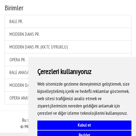
Birimler
BALE PR.
MODERN DANS PR.
MODERN DANS PR. (KKTC UYRUKLU)
OPERA PR.
Çerezleri kullanıyoruz
BALE ANASANAT DALI
Web sitemizde gezinme deneyiminizi geliştirmek, size
MODERN DANS ANASANAT DALI
kişiselleştirilmiş içerik ve hedefli reklamlar göstermek,
OPERA ANASANAT DALI
web sitesi trafiğimizi analiz etmek ve
ziyaretçilerimizin nereden geldiğini anlamak için
çerezleri ve diğer izleme teknolojilerini kullanıyoruz.
Bu sitedeki veriler YÖKSİS veritabanından alınmaktadır.
Kabul et
© Mimar Sinan Güzel Sanatlar Üniversitesi Bilgi İşlem D.B.
Reddet