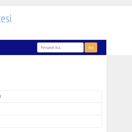
esi
Ara
Ü