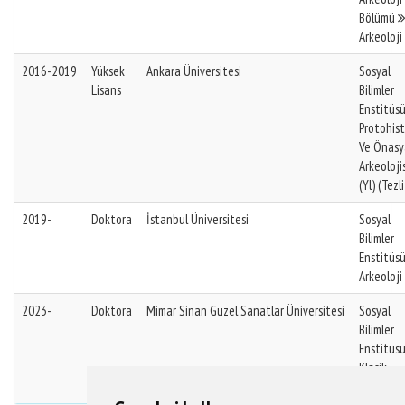
Bölümü
Arkeoloji 
2016-2019
Yüksek
Ankara Üniversitesi
Sosyal
Lisans
Bilimler
Enstitüs
Protohis
Ve Önasy
Arkeolojis
(Yl) (Tezli
2019-
Doktora
İstanbul Üniversitesi
Sosyal
Bilimler
Enstitüs
Arkeoloji 
2023-
Doktora
Mimar Sinan Güzel Sanatlar Üniversitesi
Sosyal
Bilimler
Enstitüs
Klasik
Arkeoloji 