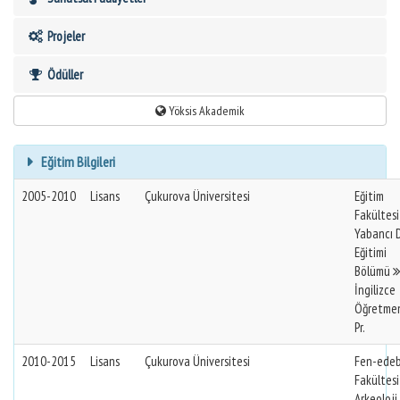
Projeler
Ödüller
Yöksis Akademik
Eğitim Bilgileri
2005-2010
Lisans
Çukurova Üniversitesi
Eğitim
Fakültes
Yabancı D
Eğitimi
Bölümü
İngilizce
Öğretmen
Pr.
2010-2015
Lisans
Çukurova Üniversitesi
Fen-edeb
Fakültes
Arkeoloji