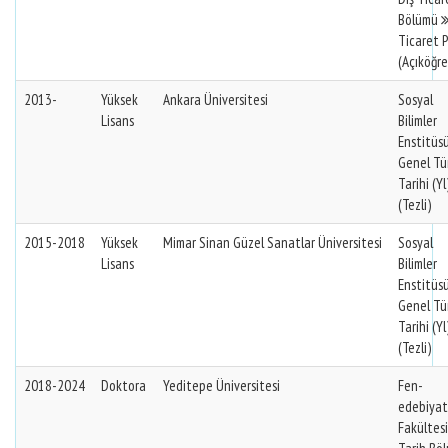
Bölümü
Ticaret P
(Açıköğre
2013-
Yüksek
Ankara Üniversitesi
Sosyal
Lisans
Bilimler
Enstitüs
Genel Tü
Tarihi (Yl
(Tezli)
2015-2018
Yüksek
Mimar Sinan Güzel Sanatlar Üniversitesi
Sosyal
Lisans
Bilimler
Enstitüs
Genel Tü
Tarihi (Yl
(Tezli)
2018-2024
Doktora
Yeditepe Üniversitesi
Fen-
edebiyat
Fakültes