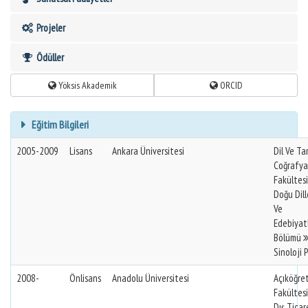
Projeler
Ödüller
Yöksis Akademik
ORCID
Eğitim Bilgileri
2005-2009
Lisans
Ankara Üniversitesi
Dil Ve Ta
Coğrafya
Fakültes
Doğu Dill
Ve
Edebiyatl
Bölümü
Sinoloji P
2008-
Önlisans
Anadolu Üniversitesi
Açıköğre
Fakültes
Dış Ticar