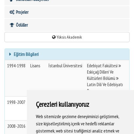
Projeler
Ödüller
Yöksis Akademik
Eğitim Bilgileri
1994-1998
Lisans
İstanbul Üniversitesi
Edebiyat Fakültesi
Eskiçağ Dilleri Ve
Kültürleri Bölümü
Latin Dili Ve Edebiyatı
Pr.
1998-2007
Yüksek
İstanbul Üniversitesi
Sosyal Bilimler Enstitüsü
Çerezleri kullanıyoruz
Lisans
Latin Dili Ve Edebiyatı
(Yl) (Tezli)
Web sitemizde gezinme deneyiminizi geliştirmek,
size kişiselleştirilmiş içerik ve hedefli reklamlar
2008-2016
Doktora
İstanbul Üniversitesi
Sosyal Bilimler Enstitüsü
göstermek, web sitesi trafiğimizi analiz etmek ve
Latin Dili Ve Edebiyatı