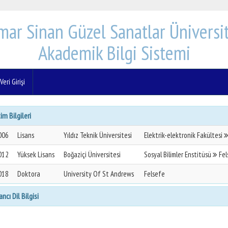
mar Sinan Güzel Sanatlar Üniversit
Akademik Bilgi Sistemi
eri Girişi
im Bilgileri
006
Lisans
Yıldız Teknik Üniversitesi
Elektrik-elektronik Fakültesi
012
Yüksek Lisans
Boğaziçi Üniversitesi
Sosyal Bilimler Enstitüsü
Fels
018
Doktora
University Of St Andrews
Felsefe
ncı Dil Bilgisi