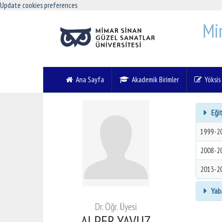
Update cookies preferences
Mi
Ana Sayfa
Akademik Birimler
Yöksis V
Eğit
1999-2
2008-2
2013-2
Yaba
Dr. Öğr. Üyesi
ALPER YAVUZ