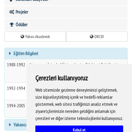
Projeler
Ödüller
Yöksis Akademik
ORCID
Eğitim Bilgileri
1988-1992
Lisans
İstanbul Üniversitesi
Edebiyat Fakültesi
Felsefe Bölümü
Çerezleri kullanıyoruz
Felsefe Pr.
1992-1994
Yüksek
İstanbul Üniversitesi
Sosyal Bilimler Enstitüsü
Web sitemizde gezinme deneyiminizi geliştirmek,
Lisans
Felsefe (Dr)
size kişiselleştirilmiş içerik ve hedefli reklamlar
göstermek, web sitesi trafiğimizi analiz etmek ve
1994-2005
Doktora
İstanbul Üniversitesi
Sosyal Bilimler Enstitüsü
ziyaretçilerimizin nereden geldiğini anlamak için
Felsefe (Dr)
çerezleri ve diğer izleme teknolojilerini kullanıyoruz.
Yabancı Dil Bilgisi
Kabul et