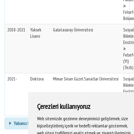
Felsef
Bölüm
2018-2021
Yüksek
Galatasaray Üniversitesi
Sosyal
Lisans
Bilimle
Enstit
Felsef
(Yl)
(Tezli)
2021-
Doktora
Mimar Sinan Güzel Sanatlar Üniversitesi
Sosyal
Bilimle
Enstit
Felsef
Çerezleri kullanıyoruz
(Dr)
Web sitemizde gezinme deneyiminizi geliştirmek, size
Yabancı Dil Bilgisi
kişiselleştirilmiş içerik ve hedefli reklamlar göstermek,
web sitesi trafiğimizi analiz etmek ve ziyaretçilerimizin