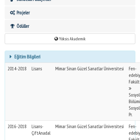
Projeler
Ödüller
Yöksis Akademik
Eğitim Bilgileri
2014-2018
Lisans
Mimar Sinan Güzel Sanatlar Üniversitesi
Fen-
edebi
Fakült
Sosyol
Bölüm
Sosyol
Pr.
2016-2018
Lisans-
Mimar Sinan Güzel Sanatlar Üniversitesi
Fen-
ÇiftAnadal
edebi
Fakült