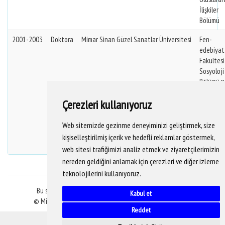
İlişkiler
Bölümü
2001-2003
Doktora
Mimar Sinan Güzel Sanatlar Üniversitesi
Fen-
edebiyat
Fakültes
Sosyoloji
Bölümü
Genel
Çerezleri kullanıyoruz
Sosyoloji
Ve
Metodolo
Web sitemizde gezinme deneyiminizi geliştirmek, size
Anabilim
kişiselleştirilmiş içerik ve hedefli reklamlar göstermek,
Dalı
web sitesi trafiğimizi analiz etmek ve ziyaretçilerimizin
nereden geldiğini anlamak için çerezleri ve diğer izleme
teknolojilerini kullanıyoruz.
Bu sitedeki veriler YÖKSİS veritabanından alınmaktadır.
Kabul et
© Mimar Sinan Güzel Sanatlar Üniversitesi Bilgi İşlem D.B.
Reddet