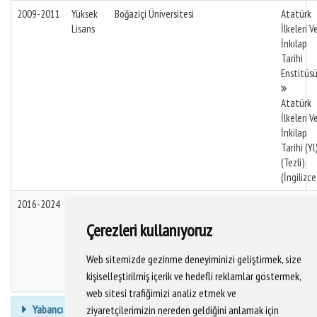
2009-2011
Yüksek
Boğaziçi Üniversitesi
Atatürk
Lisans
İlkeleri V
İnkılap
Tarihi
Enstitüs
Atatürk
İlkeleri V
İnkilap
Tarihi (Yl
(Tezli)
(İngilizce
2016-2024
Doktora
Mimar Sinan Güzel Sanatlar Üniversitesi
Sosyal
Bilimler
Çerezleri kullanıyoruz
Enstitüs
Web sitemizde gezinme deneyiminizi geliştirmek, size
Sosyoloji
kişiselleştirilmiş içerik ve hedefli reklamlar göstermek,
(Dr)
web sitesi trafiğimizi analiz etmek ve
Yabancı Dil Bilgisi
ziyaretçilerimizin nereden geldiğini anlamak için