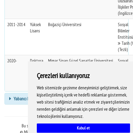
Uluslarar
İlişkiler Pr
(İngilizce
2011-2014
Yüksek
Boğaziçi Üniversitesi
Sosyal
Lisans
Bilimler
Enstitüs
Tarih (Y
(Tezli)
2020-
Doktora
Mimar Sinan Güzel Sanatlar Üniversitesi
Sosyal
Bilimler
Enstitüs
Çerezleri kullanıyoruz
Yeniça
Tarihi (Dr
Web sitemizde gezinme deneyiminizi geliştirmek, size
kişiselleştirilmiş içerik ve hedefli reklamlar göstermek,
Yabancı Dil Bilgisi
web sitesi trafiğimizi analiz etmek ve ziyaretçilerimizin
nereden geldiğini anlamak için çerezleri ve diğer izleme
teknolojilerini kullanıyoruz.
Bu sitedeki veriler YÖKSİS veritabanından alınmaktadır.
Kabul et
© Mimar Sinan Güzel Sanatlar Üniversitesi Bilgi İşlem D.B.