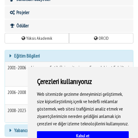
Projeler
Ödüller
Yöksis Akademik
ORCID
Eğitim Bilgileri
2001-2006
Lisans
Fatih Üniversitesi
Fen-edebiyat Fakültesi
Tarih Bölümü
Tarih
Çerezleri kullanıyoruz
Pr. (Tam Burslu)
2006-2008
Yüksek
Fatih Üniversitesi
Sosyal Bilimler Enstitüsü
Web sitemizde gezinme deneyiminizi geliştirmek,
Lisans
Tarih (Yl) (Tezli)
size kişiselleştirilmiş içerik ve hedefli reklamlar
göstermek, web sitesi trafiğimizi analiz etmek ve
2008-2023
Doktora
İstanbul Üniversitesi
Sosyal Bilimler Enstitüsü
ziyaretçilerimizin nereden geldiğini anlamak için
Yeni Çağ Tarihi (Dr)
çerezleri ve diğer izleme teknolojilerini kullanıyoruz.
Yabancı Dil Bilgisi
Kabul et