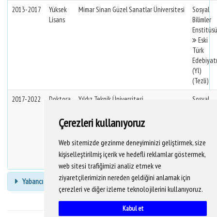
2013-2017
Yüksek
Mimar Sinan Güzel Sanatlar Üniversitesi
Sosyal
Lisans
Bilimler
Enstitüs
Eski
Türk
Edebiyat
(Yl)
(Tezli)
2017-2022
Doktora
Yıldız Teknik Üniversitesi
Sosyal
Bilimler
Enstitüs
Çerezleri kullanıyoruz
Türk
Dili Ve
Web sitemizde gezinme deneyiminizi geliştirmek, size
Edebiyat
kişiselleştirilmiş içerik ve hedefli reklamlar göstermek,
(Dr)
web sitesi trafiğimizi analiz etmek ve
ziyaretçilerimizin nereden geldiğini anlamak için
Yabancı Dil Bilgisi
çerezleri ve diğer izleme teknolojilerini kullanıyoruz.
Kabul et