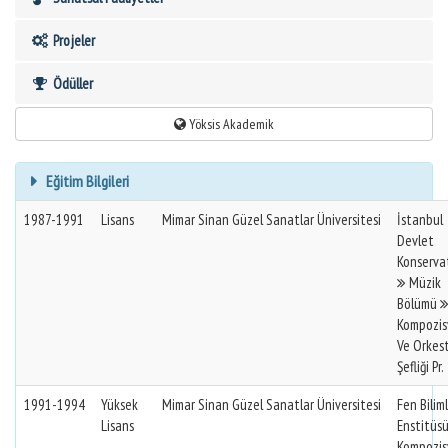
Projeler
Ödüller
Yöksis Akademik
Eğitim Bilgileri
1987-1991
Lisans
Mimar Sinan Güzel Sanatlar Üniversitesi
İstanbul
Devlet
Konserva
Müzik
Bölümü
Kompozis
Ve Orkes
Şefliği Pr.
1991-1994
Yüksek
Mimar Sinan Güzel Sanatlar Üniversitesi
Fen Biliml
Lisans
Enstitüs
Kompozis