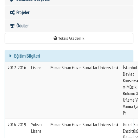
Projeler
Ödüller
Yöksis Akademik
Eğitim Bilgileri
2012-2016
Lisans
Mimar Sinan Güzel Sanatlar Üniversitesi
İstanbul
Devlet
Konserva
Müzik
Bölümü
Üfleme V
Vurma Ça
Pr.
2016-2019
Yüksek
Mimar Sinan Güzel Sanatlar Üniversitesi
Güzel Sa
Lisans
Enstitüs
Üfleme V