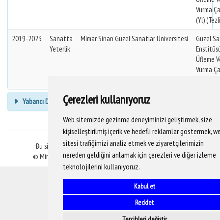
Vurma Ça
(Yl) (Tezl
2019-2023
Sanatta
Mimar Sinan Güzel Sanatlar Üniversitesi
Güzel Sa
Yeterlik
Enstitüs
Üfleme V
Vurma Ça
(Sy)
Çerezleri kullanıyoruz
Yabancı Dil Bilgisi
Web sitemizde gezinme deneyiminizi geliştirmek, size
kişiselleştirilmiş içerik ve hedefli reklamlar göstermek, w
sitesi trafiğimizi analiz etmek ve ziyaretçilerimizin
Bu sitedeki veriler YÖKSİS veritabanından alınmaktadır.
nereden geldiğini anlamak için çerezleri ve diğer izleme
© Mimar Sinan Güzel Sanatlar Üniversitesi Bilgi İşlem D.B.
teknolojilerini kullanıyoruz.
Kabul et
Reddet
Tercihleri değiştir