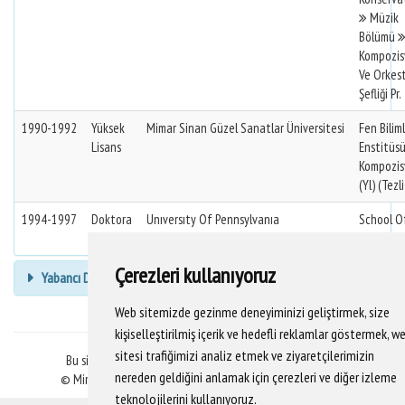
Müzik
Bölümü
Kompozis
Ve Orkes
Şefliği Pr.
1990-1992
Yüksek
Mimar Sinan Güzel Sanatlar Üniversitesi
Fen Biliml
Lisans
Enstitüs
Kompozis
(Yl) (Tezli
1994-1997
Doktora
Unıversıty Of Pennsylvanıa
School O
And Scie
Çerezleri kullanıyoruz
Yabancı Dil Bilgisi
Web sitemizde gezinme deneyiminizi geliştirmek, size
kişiselleştirilmiş içerik ve hedefli reklamlar göstermek, w
sitesi trafiğimizi analiz etmek ve ziyaretçilerimizin
Bu sitedeki veriler YÖKSİS veritabanından alınmaktadır.
nereden geldiğini anlamak için çerezleri ve diğer izleme
© Mimar Sinan Güzel Sanatlar Üniversitesi Bilgi İşlem D.B.
teknolojilerini kullanıyoruz.