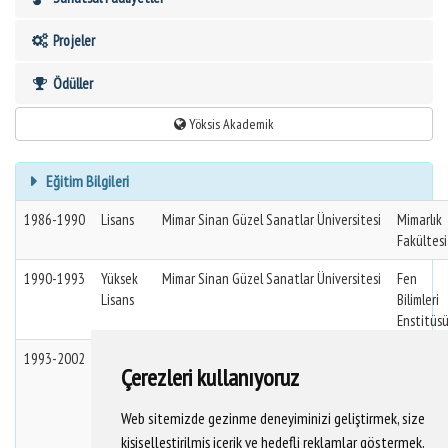
Projeler
Ödüller
Yöksis Akademik
Eğitim Bilgileri
1986-1990
Lisans
Mimar Sinan Güzel Sanatlar Üniversitesi
Mimarlık
Fakültesi
1990-1993
Yüksek
Mimar Sinan Güzel Sanatlar Üniversitesi
Fen
Lisans
Bilimleri
Enstitüs
1993-2002
Doktora
Mimar Sinan Güzel Sanatlar Üniversitesi
Fen
Çerezleri kullanıyoruz
Bilimleri
Enstitüs
Web sitemizde gezinme deneyiminizi geliştirmek, size
kişiselleştirilmiş içerik ve hedefli reklamlar göstermek,
Endüstri