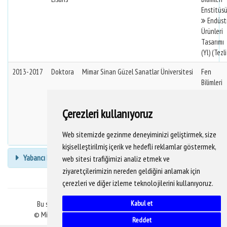
Enstitüs
Endüstr
Ürünleri
Tasarımı
(Yl) (Tezli
2013-2017
Doktora
Mimar Sinan Güzel Sanatlar Üniversitesi
Fen
Bilimleri
Enstitüs
Endüstr
Çerezleri kullanıyoruz
Ürünleri
Tasarımı
Web sitemizde gezinme deneyiminizi geliştirmek, size
(Dr)
kişiselleştirilmiş içerik ve hedefli reklamlar göstermek,
Yabancı Dil Bilgisi
web sitesi trafiğimizi analiz etmek ve
ziyaretçilerimizin nereden geldiğini anlamak için
çerezleri ve diğer izleme teknolojilerini kullanıyoruz.
Kabul et
Bu sitedeki veriler YÖKSİS veritabanından alınmaktadır.
© Mimar Sinan Güzel Sanatlar Üniversitesi Bilgi İşlem D.B.
Reddet