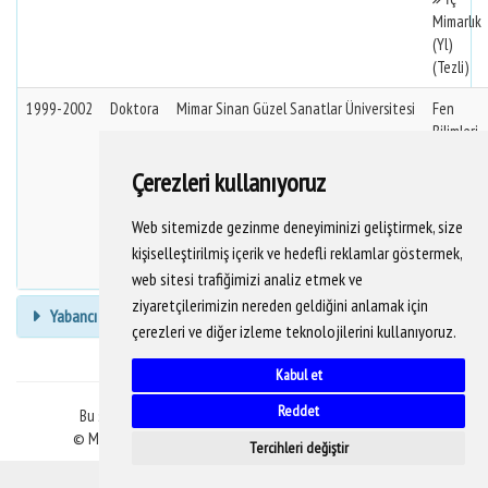
Mimarlık
(Yl)
(Tezli)
1999-2002
Doktora
Mimar Sinan Güzel Sanatlar Üniversitesi
Fen
Bilimleri
Enstitüs
Çerezleri kullanıyoruz
Endüstri
Ürünleri
Web sitemizde gezinme deneyiminizi geliştirmek, size
Tasarımı
kişiselleştirilmiş içerik ve hedefli reklamlar göstermek,
(Dr)
web sitesi trafiğimizi analiz etmek ve
ziyaretçilerimizin nereden geldiğini anlamak için
Yabancı Dil Bilgisi
çerezleri ve diğer izleme teknolojilerini kullanıyoruz.
Kabul et
Reddet
Bu sitedeki veriler YÖKSİS veritabanından alınmaktadır.
© Mimar Sinan Güzel Sanatlar Üniversitesi Bilgi İşlem D.B.
Tercihleri değiştir