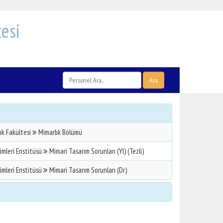
esi
Ara
ık Fakültesi
Mimarlık Bölümü
limleri Enstitüsü
Mimari Tasarım Sorunları (Yl) (Tezli)
limleri Enstitüsü
Mimari Tasarım Sorunları (Dr)