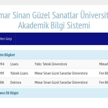
mar Sinan Güzel Sanatlar Üniversit
Akademik Bilgi Sistemi
eri Girişi
im Bilgileri
994
Lisans
Yıldız Teknik Üniversitesi
Mimarl
999
Yüksek Lisans
Mimar Sinan Güzel Sanatlar Üniversitesi
Fen Bi
006
Doktora
Mimar Sinan Güzel Sanatlar Üniversitesi
Fen Bi
ncı Dil Bilgisi