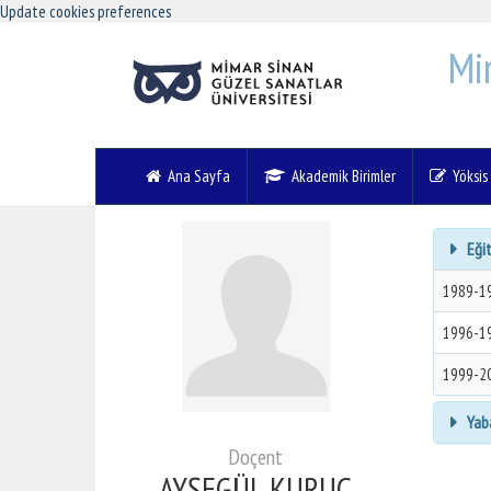
Update cookies preferences
Mi
Ana Sayfa
Akademik Birimler
Yöksis V
Eğit
1989-1
1996-1
1999-2
Yaba
Doçent
AYŞEGÜL KURUÇ