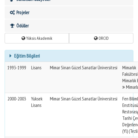
Projeler
Ödüller
Yöksis Akademik
ORCID
Eğitim Bilgileri
1993-1999
Lisans
Mimar Sinan Güzel Sanatlar Üniversitesi
Mimarlık
Fakültes
Mimarlık
Mimarlık
2000-2003
Yüksek
Mimar Sinan Güzel Sanatlar Üniversitesi
Fen Biliml
Lisans
Enstitüs
Restoras
Tarihi Çe
Değerlend
(Yl) (Tezli