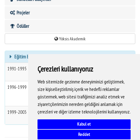
Projeler
Ödüller
Yöksis Akademik
Eğitim Bilgileri
Çerezleri kullanıyoruz
1991-1995
Lisans
Yıldız Teknik Üniversitesi
Mimarlık
Fakültesi
Web sitemizde gezinme deneyiminizi geliştirmek,
1996-1999
Yüksek
Çukurova Üniversitesi
Mühendislik-
size kişiselleştirilmiş içerik ve hedefli reklamlar
Lisans
mimarlık
göstermek, web sitesi trafiğimizi analiz etmek ve
Fakültesi
ziyaretçilerimizin nereden geldiğini anlamak için
çerezleri ve diğer izleme teknolojilerini kullanıyoruz.
1999-2003
Doktora
İstanbul Teknik Üniversitesi
Mimarlık
Fakültesi
Kabul et
Reddet