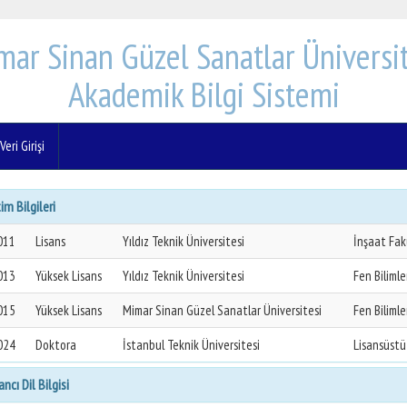
mar Sinan Güzel Sanatlar Üniversit
Akademik Bilgi Sistemi
eri Girişi
im Bilgileri
011
Lisans
Yıldız Teknik Üniversitesi
İnşaat Fak
013
Yüksek Lisans
Yıldız Teknik Üniversitesi
Fen Bilimle
015
Yüksek Lisans
Mimar Sinan Güzel Sanatlar Üniversitesi
Fen Bilimle
024
Doktora
İstanbul Teknik Üniversitesi
Lisansüstü
ncı Dil Bilgisi