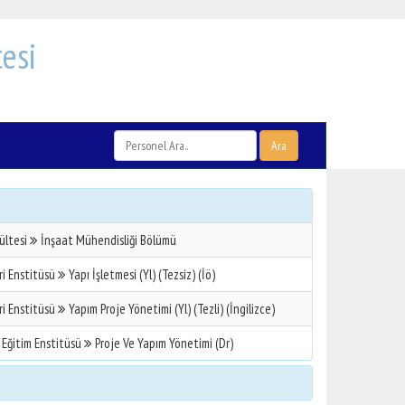
esi
Ara
ültesi
İnşaat Mühendisliği Bölümü
ri Enstitüsü
Yapı İşletmesi (Yl) (Tezsiz) (İö)
ri Enstitüsü
Yapım Proje Yönetimi (Yl) (Tezli) (İngilizce)
 Eğitim Enstitüsü
Proje Ve Yapım Yönetimi (Dr)