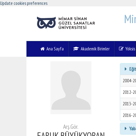
Update cookies preferences
Mi
Ana Sayfa
Akademik Birimler
Yöksis V
Eğit
2004-2
2012-2
2013-2
2016-2
Arş.Gör.
Yaba
FARUK BÜYÜKYORAN