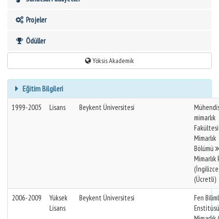
Projeler
Ödüller
Yöksis Akademik
Eğitim Bilgileri
1999-2005
Lisans
Beykent Üniversitesi
Mühendis
mimarlık
Fakültes
Mimarlık
Bölümü
Mimarlık P
(İngilizce
(Ücretli)
2006-2009
Yüksek
Beykent Üniversitesi
Fen Biliml
Lisans
Enstitüs
Mimarlık (