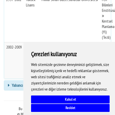
Lisans
Bilimleri
Enstitüs
Kentsel
Planlama
(Yl)
(Tezli)
2002-2009
Doktora
Mimar Sinan Güzel Sanatlar Üniversitesi
Fen
Çerezleri kullanıyoruz
Bilimleri
Enstitüs
Web sitemizde gezinme deneyiminizi geliştirmek, size
Şehircilik
kişiselleştirilmiş içerik ve hedefli reklamlar göstermek,
(Dr)
web sitesi trafiğimizi analiz etmek ve
ziyaretçilerimizin nereden geldiğini anlamak için
Yabancı Dil Bilgisi
çerezleri ve diğer izleme teknolojilerini kullanıyoruz.
Kabul et
Reddet
Bu sitedeki veriler YÖKSİS veritabanından alınmaktadır.
© Mimar Sinan Güzel Sanatlar Üniversitesi Bilgi İşlem D.B.