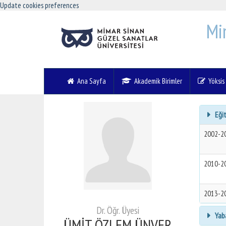
Update cookies preferences
Mi
Ana Sayfa
Akademik Birimler
Yöksis V
Eğit
2002-2
2010-2
2013-2
Dr. Öğr. Üyesi
Yaba
ÜMİT ÖZLEM ÜNVER